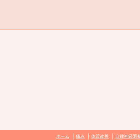
ホーム
痛み
体質改善
自律神経調